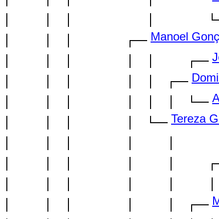
Manoel Gonç
J
Domi
A
Tereza G
M