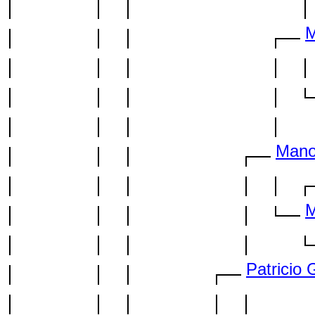
M
Mano
M
Patricio