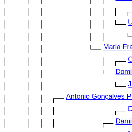
U
Maria Fra
C
Domi
J
Antonio Gonçalves P
D
Dami