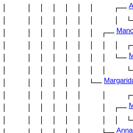
A
Mano
M
Margarid
M
Anna