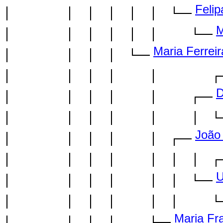
Felip
M
Maria Ferreir
D
João
U
Maria Fra