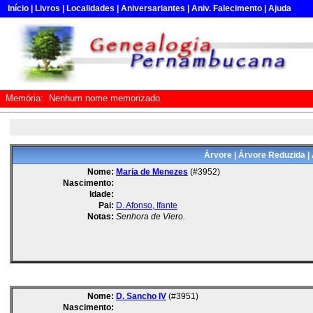
Início
|
Livros
|
Localidades
|
Aniversariantes
|
Aniv. Falecimento
|
Ajuda
Memória:
Nenhum nome memorizado.
Árvore
|
Árvore Reduzida
|
Nome:
Maria de Menezes
(#3952)
Nascimento:
Idade:
Pai:
D. Afonso, Ifante
Notas:
Senhora de Viero.
Nome:
D. Sancho IV
(#3951)
Nascimento: