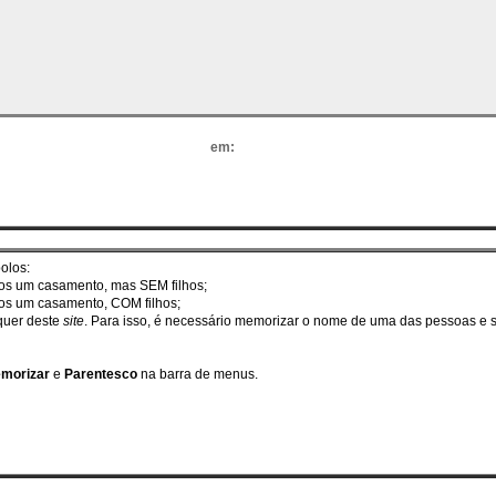
em:
olos:
enos um casamento, mas SEM filhos;
nos um casamento, COM filhos;
squer deste
site
. Para isso, é necessário memorizar o nome de uma das pessoas e se
morizar
e
Parentesco
na barra de menus.