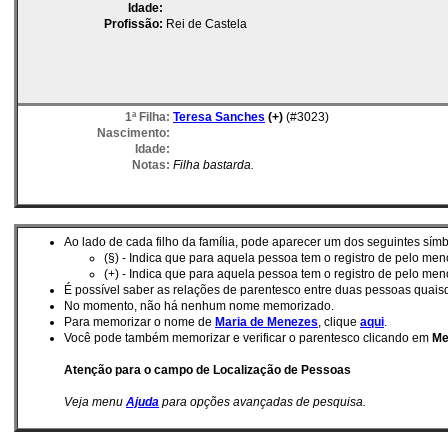
Idade:
Profissão:
Rei de Castela
1ª Filha:
Teresa Sanches
(+)
(#3023)
Nascimento:
Idade:
Notas:
Filha bastarda.
Ao lado de cada filho da família, pode aparecer um dos seguintes símb
(§) - Indica que para aquela pessoa tem o registro de pelo m
(+) - Indica que para aquela pessoa tem o registro de pelo me
É possí­vel saber as relações de parentesco entre duas pessoas quai
No momento, não há nenhum nome memorizado.
Para memorizar o nome de
Maria de Menezes
, clique
aqui
.
Você pode também memorizar e verificar o parentesco clicando em
Me
Atenção para o campo de Localização de Pessoas
Veja menu
Ajuda
para opções avançadas de pesquisa.