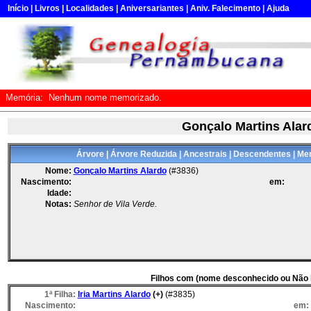
Início
|
Livros
|
Localidades
|
Aniversariantes
|
Aniv. Falecimento
|
Ajuda
Memória:
Nenhum nome memorizado.
Gonçalo Martins Alar
Árvore
|
Árvore Reduzida
|
Ancestrais
|
Descendentes
|
Mem
Nome:
Gonçalo Martins Alardo
(#3836)
Nascimento:
em:
Idade:
Notas:
Senhor de Vila Verde.
Filhos com (nome desconhecido ou Não 
1ª Filha:
Iria Martins Alardo
(+)
(#3835)
Nascimento:
em: