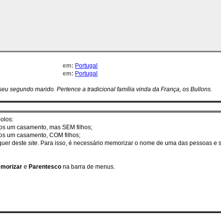
em:
Portugal
em:
Portugal
eu segundo marido. Pertence a tradicional família vinda da França, os Bullons.
olos:
enos um casamento, mas SEM filhos;
nos um casamento, COM filhos;
squer deste
site
. Para isso, é necessário memorizar o nome de uma das pessoas e se
morizar
e
Parentesco
na barra de menus.