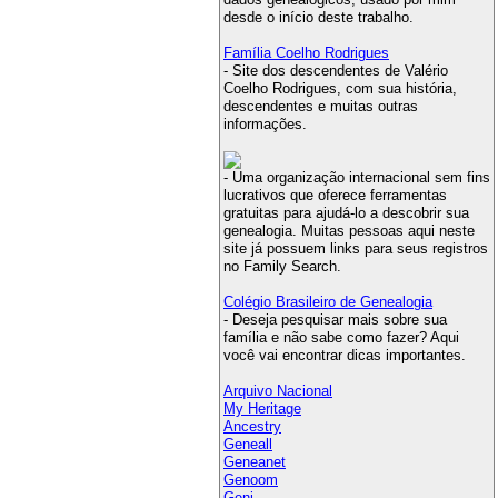
desde o início deste trabalho.
Família Coelho Rodrigues
- Site dos descendentes de Valério
Coelho Rodrigues, com sua história,
descendentes e muitas outras
informações.
- Uma organização internacional sem fins
lucrativos que oferece ferramentas
gratuitas para ajudá-lo a descobrir sua
genealogia. Muitas pessoas aqui neste
site já possuem links para seus registros
no Family Search.
Colégio Brasileiro de Genealogia
- Deseja pesquisar mais sobre sua
família e não sabe como fazer? Aqui
você vai encontrar dicas importantes.
Arquivo Nacional
My Heritage
Ancestry
Geneall
Geneanet
Genoom
Geni