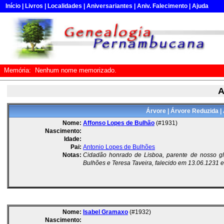
Início
|
Livros
|
Localidades
|
Aniversariantes
|
Aniv. Falecimento
|
Ajuda
Memória:
Nenhum nome memorizado.
A
Árvore
|
Árvore Reduzida
|
Nome:
Affonso Lopes de Bulhão
(#1931)
Nascimento:
Idade:
Pai:
Antonio Lopes de Bulhões
Notas:
Cidadão honrado de Lisboa, parente de nosso glo
Bulhões e Teresa Taveira, falecido em 13.06.1231 
Nome:
Isabel Gramaxo
(#1932)
Nascimento: