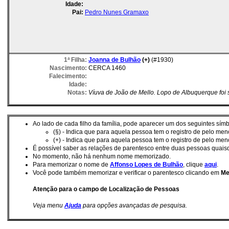
Idade:
Pai:
Pedro Nunes Gramaxo
1ª Filha:
Joanna de Bulhão
(+)
(#1930)
Nascimento:
CERCA 1460
Falecimento:
Idade:
Notas:
Víuva de João de Mello. Lopo de Albuquerque foi s
Ao lado de cada filho da família, pode aparecer um dos seguintes símb
(§) - Indica que para aquela pessoa tem o registro de pelo m
(+) - Indica que para aquela pessoa tem o registro de pelo me
É possí­vel saber as relações de parentesco entre duas pessoas quai
No momento, não há nenhum nome memorizado.
Para memorizar o nome de
Affonso Lopes de Bulhão
, clique
aqui
.
Você pode também memorizar e verificar o parentesco clicando em
Me
Atenção para o campo de Localização de Pessoas
Veja menu
Ajuda
para opções avançadas de pesquisa.