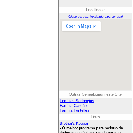
Localidade
Clique em uma localidade para ver aqui
Outras Genealogias neste Site
Famílias Sertanejas
Família Cascão
Família Fontelles
Links
Brother's Keeper
- O melhor programa para registro de
dados genealógicos, usado por mim