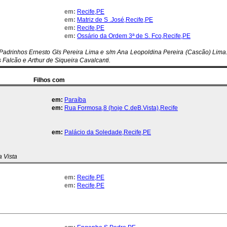
em:
Recife,PE
em:
Matriz de S .José,Recife,PE
em:
Recife,PE
em:
Ossário da Ordem 3ª de S. Fco,Recife,PE
adrinhos Ernesto Gls Pereira Lima e s/m Ana Leopoldina Pereira (Cascão) Lima
Falcão e Arthur de Siqueira Cavalcanti.
Filhos com
em:
Paraíba
em:
Rua Formosa,8 (hoje C.deB.Vista),Recife
em:
Palácio da Soledade,Recife,PE
 Vista
em:
Recife,PE
em:
Recife,PE