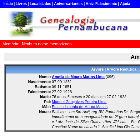
Início
|
Livros
|
Localidades
|
Aniversariantes
|
Aniv. Falecimento
|
Ajuda
Memória:
Nenhum nome memorizado.
Ame
Árvore
|
Árvore Reduzida
|
Nome:
Amelia de Moura Mattos Lima
(#96)
Nascimento:
07-09-1851
Batismo:
09-11-1851
Falecimento:
27-02-1928
Idade:
76 anos, 5 meses e 20 dias, em 27-02-1928.
Pai:
Manoel Gonçalves Pereira Lima
Mãe:
Eutalia Ismenia de Moura Mattos
Notas:
Batismo - em Sto Antº, reg BV. Padrinhos Dr. Sergi
impedimento de consaguinidade de 2º grau lateral i
e Luiz José da Silva Guima rães. //2º cas - Pe. 
Cascão// Nome de casada 1: Amelia Lima Gls Cas c