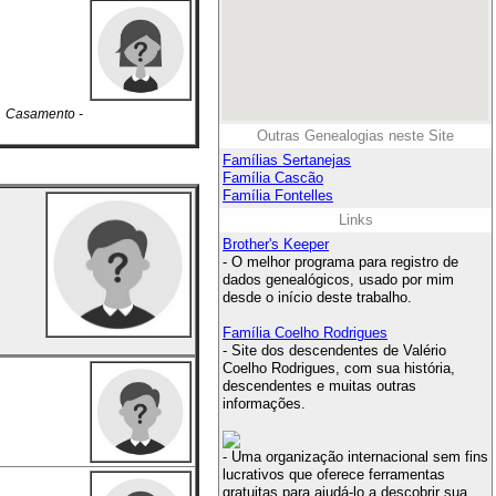
. Casamento -
Outras Genealogias neste Site
Famílias Sertanejas
Família Cascão
Família Fontelles
Links
Brother's Keeper
- O melhor programa para registro de
dados genealógicos, usado por mim
desde o início deste trabalho.
Família Coelho Rodrigues
- Site dos descendentes de Valério
Coelho Rodrigues, com sua história,
descendentes e muitas outras
informações.
- Uma organização internacional sem fins
lucrativos que oferece ferramentas
gratuitas para ajudá-lo a descobrir sua