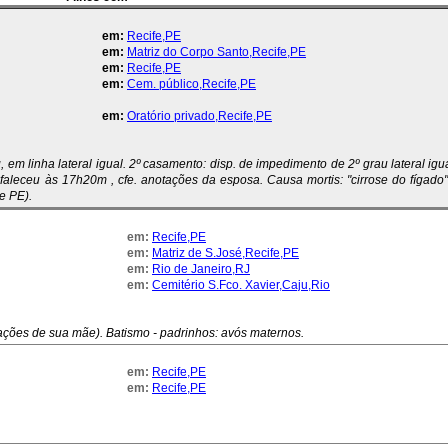
em:
Recife,PE
em:
Matriz do Corpo Santo,Recife,PE
em:
Recife,PE
em:
Cem. público,Recife,PE
em:
Oratório privado,Recife,PE
m linha lateral igual. 2º casamento: disp. de impedimento de 2º grau lateral igu
ro faleceu às 17h20m , cfe. anotações da esposa. Causa mortis: "cirrose do fígado
e PE).
em:
Recife,PE
em:
Matriz de S.José,Recife,PE
em:
Rio de Janeiro,RJ
em:
Cemitério S.Fco. Xavier,Caju,Rio
ações de sua mãe). Batismo - padrinhos: avós maternos.
em:
Recife,PE
em:
Recife,PE