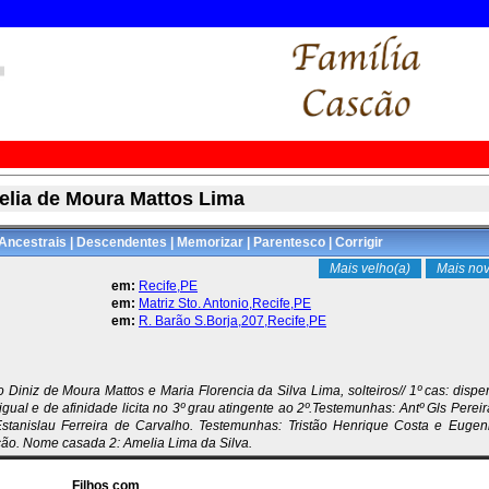
lia de Moura Mattos Lima
Ancestrais
|
Descendentes
|
Memorizar
|
Parentesco
|
Corrigir
Mais velho(a)
Mais nov
em:
Recife,PE
em:
Matriz Sto. Antonio,Recife,PE
em:
R. Barão S.Borja,207,Recife,PE
o Diniz de Moura Mattos e Maria Florencia da Silva Lima, solteiros// 1º cas: disp
gual e de afinidade licita no 3º grau atingente ao 2º.Testemunhas: Antº Gls Perei
Estanislau Ferreira de Carvalho. Testemunhas: Tristão Henrique Costa e Eugeni
ão. Nome casada 2: Amelia Lima da Silva.
Filhos com