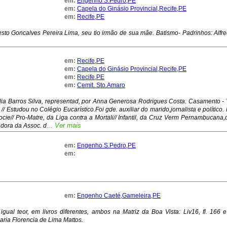
em:
Engenho S.Pedro,PE
em:
Capela do Ginásio Provincial,Recife,PE
em:
Recife,PE
to Goncalves Pereira Lima, seu tio irmão de sua mãe. Batismo- Padrinhos: Alfr
em:
Recife,PE
em:
Capela do Ginásio Provincial,Recife,PE
em:
Recife,PE
em:
Cemit. Sto.Amaro
lia Barros Silva, representad, por Anna Generosa Rodrigues Costa. Casamento - 
 // Estudou no Colégio Eucarístico.Foi gde. auxiliar do marido,jornalista e polític
ocie// Pro-Matre, da Liga contra a Mortali// Infantil, da Cruz Verm Pernambuca
... Ver mais
dadora da Assoc. d
em:
Engenho S.Pedro,PE
em:
em:
Engenho Caeté,Gameleira,PE
gual teor, em livros diferentes, ambos na Matriz da Boa Vista: Liv16, fl. 166 e l
aria Florencia de Lima Mattos.