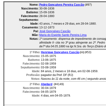
Nome:
Pedro Gonçalves Pereira Cascão
(#97)
Nascimento:
30-08-1836
Batismo:
15-09-1836
Falecimento:
28-04-1880
Sepultamento:
Idade:
43 anos, 7 meses e 29 dias, em 28-04-1880.
Casamento:
13-12-1873
Pai:
José Gonçalves Cascão
Mãe:
Maria do Espirito Santo Pereira Lima
Notas:
1º casamento: dispensa de impedimento de consag, e
afinidade lí- cita no 3º grau atingente ao 2º. Ped
de7º dia 04.05.1880 na Igr.N.Sra. do Terço (Diário d
1º Filho:
Henrique Gonçalves Cascão
(+)
(#53)
Nascimento:
15-05-1875
Batismo:
13-06-1875
Falecimento:
02-08-1959
Sepultamento:
03-08-1959
Idade:
84 anos, 2 meses e 18 dias, em 02-08-1959.
Profissão:
pagador da Pref. DF (RJ)
Notas:
Nasceu às 11 da noite, com 46 cm ( segundo anot
2º Filho:
Abeilard
(#4149)
Nascimento:
30-04-1879
Falecimento:
04-05-1879
Idade:
4 dias, em 04-05-1879.