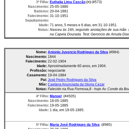
3ª Filha:
Euthalia Lima Cascão
(+)
(#573)
Nascimento:
25-05-1880
Batismo:
20-04-1881
Falecimento:
31-10-1951
Sepultamento:
Idade:
71 anos, 5 meses e 6 dias, em 31-10-1951.
Notas:
Nasceu às 16h, segundo anotações de sua mãe. P
na Capela Dourada. Test: Geroncio de Arruda Dias 
Nome:
Antonio Juvencio Rodrigues da Silva
(#984)
Nascimento:
1844
Falecimento:
22-02-1904
Idade:
Aproximadamente 60 anos, em 1904.
Profissão:
negociante
Casamento:
19-04-1884
Pai:
José Pedro Rodrigues da Silva
Mãe:
Caetana Anunciada da Gloria Cezar
Notas:
Falecido na Rua Formosa,8 - hoje Av. Conde da Boa
4º Filho:
Manoel
(#4505)
Nascimento:
18-05-1885
Falecimento:
19-05-1885
Idade:
1 dia, em 19-05-1885.
5ª Filha:
Maria José Rodrigues da Silva
(#985)