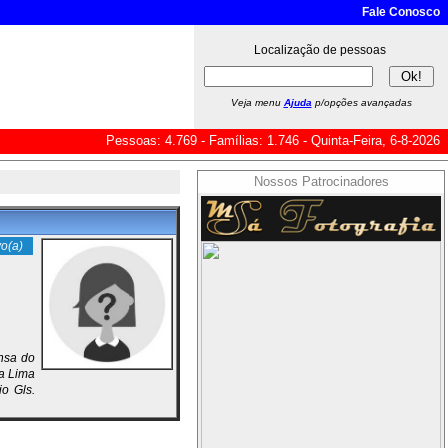
Fale Conosco
Localização de pessoas
Veja menu
Ajuda
p/opções avançadas
Pessoas: 4.769 - Famílias: 1.746 - Quinta-Feira, 6-8-2026
Nossos Patrocinadores
o(a)
ensa do
ra Lima
o Gls.