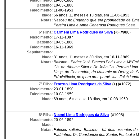
Nascimento:
29-06-1886
Batismo:
10-05-1888
Falecimento:
11-06-1953
Idade:
66 anos, 11 meses e 13 dias, em 11-06-1953.
Notas:
Nasceu no Engenho que era propriedade de Ernes
Pereira Lima e Anna Generosa Rodrigues Costa.
6ª Filha:
Carmem Lima Rodrigues da Silva
(+)
(#986)
Nascimento:
17-11-1887
Batismo:
10-05-1888
Falecimento:
16-11-1969
Sepultamento:
Idade:
81 anos, 11 meses e 30 dias, em 16-11-1969.
Notas:
Batismo - Padrs: José Ernesto Perª Lima e Mª Emi
Gls. de Albuq e Silva e Dr. João Gls. Pereira Lima.
Hosp. do Centenário, da Materni// do Derby, da S
Pró=Infância, de q era pres.perpé- tua. Foi tb fun
7º Filho:
Ernesto Lima Rodrigues da Silva
(+)
(#1072)
Nascimento:
23-01-1890
Falecimento:
10-08-1959
Idade:
69 anos, 6 meses e 18 dias, em 10-08-1959.
8ª Filha:
Noemi Lima Rodrigues da Silva
(#1098)
Nascimento:
20-06-1892
Idade:
Notas:
Faleceu solteira. Batismo - há dois assentos de i
Padrinhos: Dr. Constancio dos Santos Pontual e M