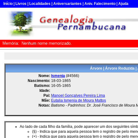
Início
|
Livros
|
Localidades
|
Aniversariantes
|
Aniv. Falecimento
|
Ajuda
Memória:
Nenhum nome memorizado.
Árvore
|
Árvore Reduzida
|
Nome:
Ismenia
(#4566)
Nascimento:
18-03-1865
Batismo:
16-05-1865
Idade:
Pai:
Manoel Gonçalves Pereira Lima
Mãe:
Eutalia Ismenia de Moura Mattos
Notas:
Batismo - Padrinhos: Dr. José Francisco de Moura
Ao lado de cada filho da família, pode aparecer um dos seguintes símb
(§) - Indica que para aquela pessoa tem o registro de pelo m
(+) - Indica que para aquela pessoa tem o registro de pelo me