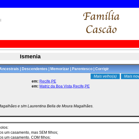
Ismenia
Ancestrais
|
Descendentes
|
Memorizar
|
Parentesco
|
Corrigir
Mais velho(a)
Mais nov
em:
Recife,PE
em:
Matriz da Boa Vista,Recife,PE
 Magalhães e s/m Laurentina Bella de Moura Magalhães.
olos:
enos um casamento, mas SEM filhos;
nos um casamento, COM filhos;