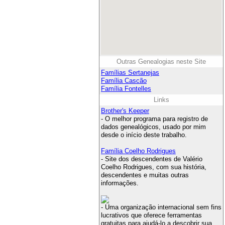
Outras Genealogias neste Site
Famílias Sertanejas
Família Cascão
Família Fontelles
Links
Brother's Keeper
- O melhor programa para registro de
dados genealógicos, usado por mim
desde o início deste trabalho.
Família Coelho Rodrigues
- Site dos descendentes de Valério
Coelho Rodrigues, com sua história,
descendentes e muitas outras
informações.
- Uma organização internacional sem fins
lucrativos que oferece ferramentas
gratuitas para ajudá-lo a descobrir sua