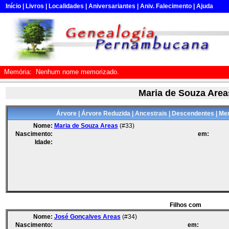
Início
|
Livros
|
Localidades
|
Aniversariantes
|
Aniv. Falecimento
|
Ajuda
Memória:
Nenhum nome memorizado.
Maria de Souza Area
Árvore
|
Árvore Reduzida
|
Ancestrais
|
Descendentes
|
Mem
Nome:
Maria de Souza Areas
(#33)
Nascimento:
em:
Idade:
Filhos com
Nome:
José Gonçalves Areas
(#34)
Nascimento:
em: