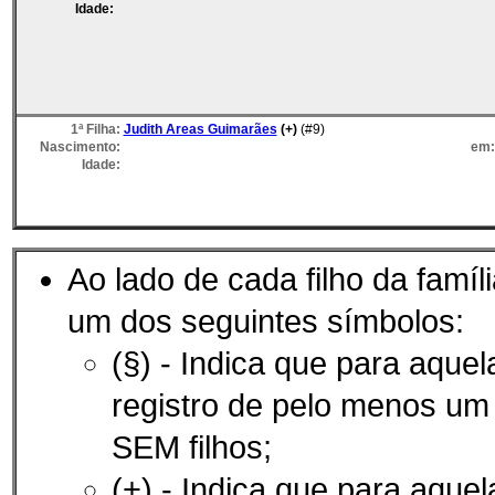
Idade:
1ª Filha:
Judith Areas Guimarães
(+)
(#9)
Nascimento:
em
Idade:
Ao lado de cada filho da famíl
um dos seguintes símbolos:
(§) - Indica que para aque
registro de pelo menos u
SEM filhos;
(+) - Indica que para aque