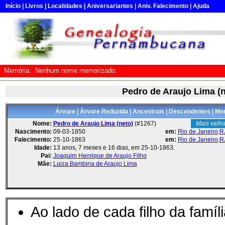
Início
|
Livros
|
Localidades
|
Aniversariantes
|
Aniv. Falecimento
|
Ajuda
Memória:
Nenhum nome memorizado.
Pedro de Araujo Lima (n
Árvore
|
Árvore Reduzida
|
Ancestrais
|
Descendentes
|
Mem
Nome:
Pedro de Araujo Lima (neto)
(#1267)
Mais velho
Nascimento:
09-03-1850
em:
Rio de Janeiro,R
Falecimento:
25-10-1863
em:
Rio de Janeiro,R
Idade:
13 anos, 7 meses e 16 dias, em 25-10-1863.
Pai:
Joaquim Henrique de Araujo Filho
Mãe:
Luiza Bambina de Araujo Lima
Ao lado de cada filho da famíl