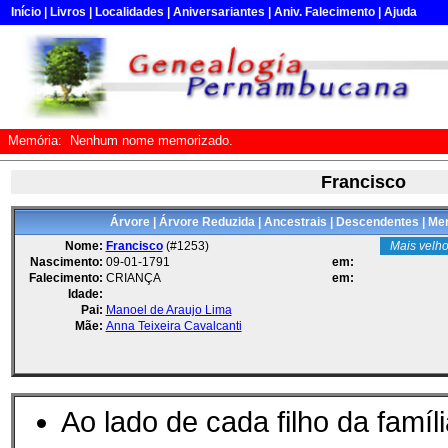
Início
|
Livros
|
Localidades
|
Aniversariantes
|
Aniv. Falecimento
|
Ajuda
Memória:
Nenhum nome memorizado.
Francisco
Árvore
|
Árvore Reduzida
|
Ancestrais
|
Descendentes
|
Mem
Nome:
Francisco
(#1253)
Mais velho
Nascimento:
09-01-1791
em:
Falecimento:
CRIANÇA
em:
Idade:
Pai:
Manoel de Araujo Lima
Mãe:
Anna Teixeira Cavalcanti
Ao lado de cada filho da famíl