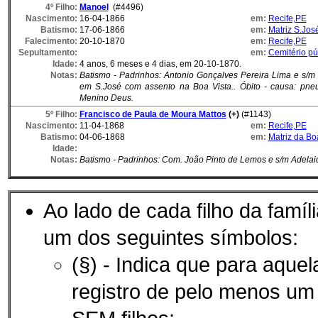
4º Filho:
Manoel
(#4496)
Nascimento:
16-04-1866
em:
Recife,PE
Batismo:
17-06-1866
em:
Matriz S.Jos
Falecimento:
20-10-1870
em:
Recife,PE
Sepultamento:
em:
Cemitério pú
Idade:
4 anos, 6 meses e 4 dias, em 20-10-1870.
Notas:
Batismo - Padrinhos: Antonio Gonçalves Pereira Lima e s/m 
em S.José com assento na Boa Vista.. Óbito - causa: pne
Menino Deus.
5º Filho:
Francisco de Paula de Moura Mattos
(+)
(#1143)
Nascimento:
11-04-1868
em:
Recife,PE
Batismo:
04-06-1868
em:
Matriz da Bo
Idade:
Notas:
Batismo - Padrinhos: Com. João Pinto de Lemos e s/m Adelai
Ao lado de cada filho da famíl
um dos seguintes símbolos:
(§) - Indica que para aque
registro de pelo menos u