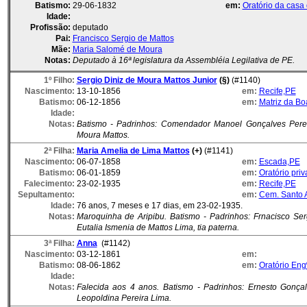
Batismo:
29-06-1832
em:
Oratório da casa
Idade:
Profissão:
deputado
Pai:
Francisco Sergio de Mattos
Mãe:
Maria Salomé de Moura
Notas:
Deputado à 16ª legislatura da Assembléia Legilativa de PE.
1º Filho:
Sergio Diniz de Moura Mattos Junior
(§)
(#1140)
Nascimento:
13-10-1856
em:
Recife,PE
Batismo:
06-12-1856
em:
Matriz da Bo
Idade:
Notas:
Batismo - Padrinhos: Comendador Manoel Gonçalves Pere
Moura Mattos.
2ª Filha:
Maria Amelia de Lima Mattos
(+)
(#1141)
Nascimento:
06-07-1858
em:
Escada,PE
Batismo:
06-01-1859
em:
Oratório pri
Falecimento:
23-02-1935
em:
Recife,PE
Sepultamento:
em:
Cem. Santo 
Idade:
76 anos, 7 meses e 17 dias, em 23-02-1935.
Notas:
Maroquinha de Aripibu. Batismo - Padrinhos: Frnacisco Ser
Eutalia Ismenia de Mattos Lima, tia paterna.
3ª Filha:
Anna
(#1142)
Nascimento:
03-12-1861
em:
Batismo:
08-06-1862
em:
Oratório En
Idade:
Notas:
Falecida aos 4 anos. Batismo - Padrinhos: Ernesto Gonça
Leopoldina Pereira Lima.