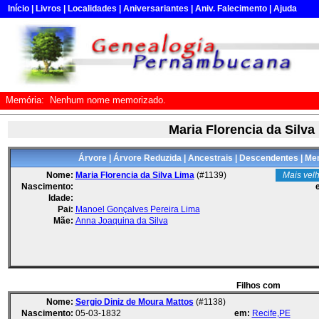
Início
|
Livros
|
Localidades
|
Aniversariantes
|
Aniv. Falecimento
|
Ajuda
Memória:
Nenhum nome memorizado.
Maria Florencia da Silva
Árvore
|
Árvore Reduzida
|
Ancestrais
|
Descendentes
|
Mem
Nome:
Maria Florencia da Silva Lima
(#1139)
Mais velh
Nascimento:
Idade:
Pai:
Manoel Gonçalves Pereira Lima
Mãe:
Anna Joaquina da Silva
Filhos com
Nome:
Sergio Diniz de Moura Mattos
(#1138)
Nascimento:
05-03-1832
em:
Recife,PE