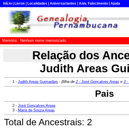
Início
|
Livros
|
Localidades
|
Aniversariantes
|
Aniv. Falecimento
|
Ajuda
Memória:
Nenhum nome memorizado.
Relação dos Ance
Judith Areas Gu
1 -
Judith Areas Guimarães
-
(filha de
2 - José Gonçalves Areas
e
3 -
Pais
2 -
José Gonçalves Areas
3 -
Maria de Souza Areas
Total de Ancestrais: 2